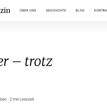
zin
ÜBER UNS
GESCHICHTE
BLOG
KONTAK
er – trotz
iben
2 min Lesezeit