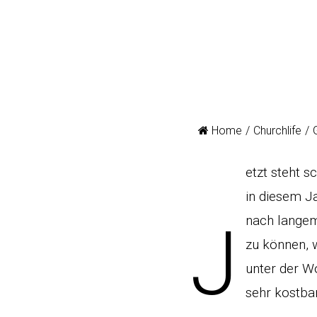
Home
/
Churchlife
/
etzt steht 
in diesem Ja
nach langem
J
zu können, w
unter der W
sehr kostbar