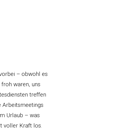
 vorbei – obwohl es
o froh waren, uns
esdiensten treffen
re Arbeitsmeetings
 im Urlaub – was
voller Kraft los.