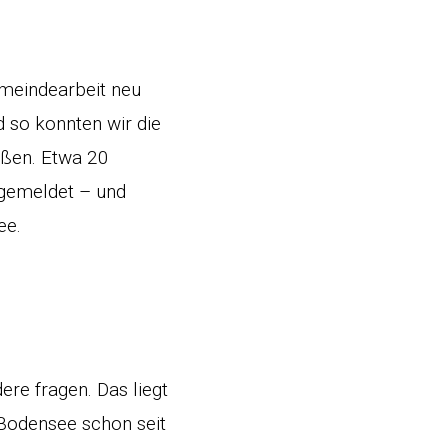
emeindearbeit neu
d so konnten wir die
üßen. Etwa 20
ngemeldet – und
ee.
re fragen. Das liegt
 Bodensee schon seit