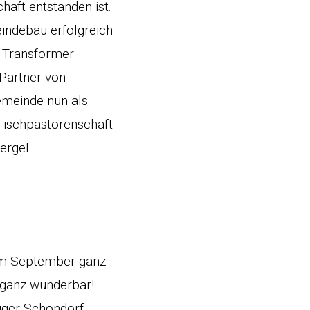
aft entstanden ist.
eindebau erfolgreich
e Transformer
Partner von
emeinde nun als
Tischpastorenschaft
ergel.
t im September ganz
 ganz wunderbar!
iger Schöndorf.