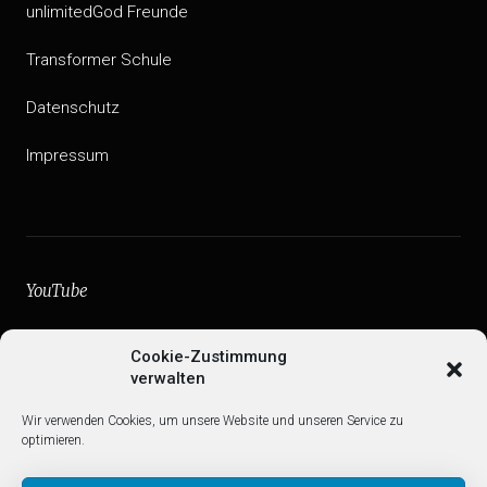
unlimitedGod Freunde
Transformer Schule
Datenschutz
Impressum
YouTube
facebook
Cookie-Zustimmung
verwalten
Instagram
Wir verwenden Cookies, um unsere Website und unseren Service zu
Web
optimieren.