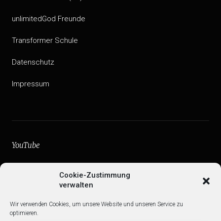
unlimitedGod Freunde
Transformer Schule
Datenschutz
Impressum
YouTube
facebook
Cookie-Zustimmung
verwalten
Instagram
Wir verwenden Cookies, um unsere Website und unseren Service zu
Web
optimieren.