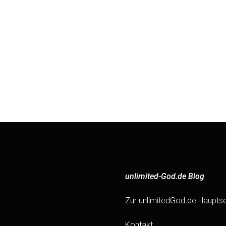
unlimited-God.de Blog
Zur unlimitedGod.de Hauptse
Kontakt