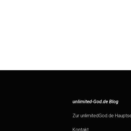
unlimited-God.de Blog
Zur unlimitedGod.de Hauptse
Kontakt