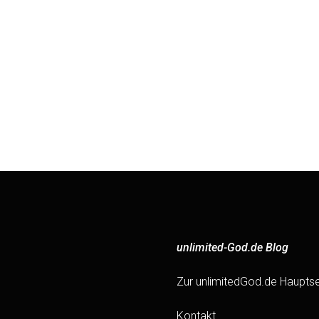
unlimited-God.de Blog
Zur unlimitedGod.de Hauptse
Kontakt